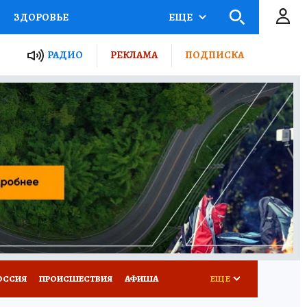
ЗДОРОВЬЕ
ЕЩЕ
ТЫ РОССИИ
РАДИО
РЕКЛАМА
ПОДПИСКА
КРЕТЫ
ПУТЕВОДИТЕЛЬ
 ЖЕЛЕЗА
ТУРИЗМ
Д ПОТРЕБИТЕЛЯ
ВСЕ О КП
ОССИЯ
ПРОИСШЕСТВИЯ
АФИША
ЕЩЕ