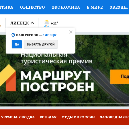
ИТИКА
ОБЩЕСТВО
ЭКОНОМИКА
В МИРЕ
ЗВЕЗДЫ
ЛУМНИСТЫ
ПРОИСШЕСТВИЯ
НАЦИОНАЛЬНЫЕ ПРОЕК
ЛИПЕЦК
+21
°
ВАШ РЕГИОН —
ЛИПЕЦК
Ы
ОТКРЫВАЕМ МИР
Я ЗНАЮ
СЕМЬЯ
ЖЕНСКИЕ СЕ
ДА
ВЫБРАТЬ ДРУГОЙ
ПРОМОКОДЫ
СЕРИАЛЫ
СПЕЦПРОЕКТЫ
ДЕФИЦИТ
ВИЗОР
КОЛЛЕКЦИИ
КОНКУРСЫ
РАБОТА У НАС
ГИ
РЕКЛАМА
УКРАИНА: СВОДКА
КП В МАХ
ОТДЫХ В РОССИИ
ЗАПОВЕДНАЯ Р