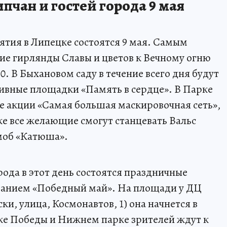
пчан и гостей города 9 мая
тия в Липецке состоятся 9 мая. Самым
ие гирлянды Славы и цветов к Вечному огню
30. В Быхановом саду в течение всего дня будут
ивные площадки «Память в сердце». В Парке
 акции «Самая большая маскировочная сеть»,
 же все желающие смогут станцевать Вальс
моб «Катюша».
рода в этот день состоятся праздничные
ванием «Победный май». На площади у ДЦ
ки, улица, Космонавтов, 1) она начнется в
ке Победы и Нижнем парке зрителей ждут к