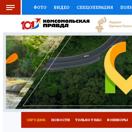
ФОТО
ВИДЕО
СПЕЦОПЕРАЦИЯ
ПОЛ
СОЦПОДДЕРЖКА
НАУКА
СПОРТ
КО
ВЫБОР ЭКСПЕРТОВ
ДОКТОР
ФИНАНС
КНИЖНАЯ ПОЛКА
ПРОГНОЗЫ НА СПОРТ
ПРЕСС-ЦЕНТР
НЕДВИЖИМОСТЬ
ТЕЛЕ
РАДИО КП
ТЕСТЫ
НОВОЕ НА САЙТЕ
СЕГОДНЯ:
НОВОСТИ
ТОЛЬКО У НАС
ВОЕНКОРЫ