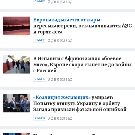
2 дня назад
В МИРЕ
Европа задыхается от жары:
пересыхают реки, останавливаются АЭС
и горят леса
2 дня назад
В МИРЕ
В Испанию с Африки зашло «боевое
мясо», Европе скоро станет не до войны
с Россией
3 дня назад
В МИРЕ
«Коалиция желающих»
умирает:
Попытку втянуть Украину в орбиту
Запада признали фатальной ошибкой
3 дня назад
В МИРЕ