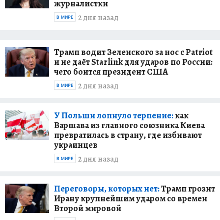
журналистки
2 дня назад
В МИРЕ
Трамп водит Зеленского за нос с Patriot
и не даёт Starlink для ударов по России:
чего боится президент США
2 дня назад
В МИРЕ
У Польши лопнуло терпение:
как
Варшава из главного союзника Киева
превратилась в страну, где избивают
украинцев
2 дня назад
В МИРЕ
Переговоры, которых нет:
Трамп грозит
Ирану крупнейшим ударом со времен
Второй мировой