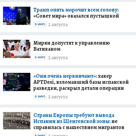
Трамп опять морочит всем голову:
«Совет мира» оказался пустышкой
2 августа
В МИРЕ
Мирян допустят к управлению
Ватиканом
2 августа
В МИРЕ
«Они очень нервничают»:
хакер
APTDesi, взломавший базы испанской
разведки, раскрыл детали операции
2 августа
В МИРЕ
Страны Европы требуют вывода
Испании из Шенгенской зоны:
не
справилась с нашествием мигрантов
В МИРЕ