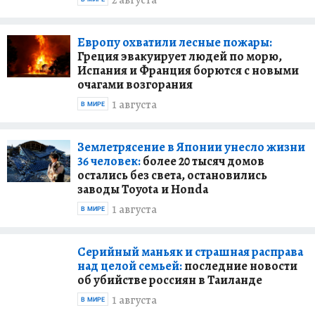
2 августа
Европу охватили лесные пожары:
Греция эвакуирует людей по морю,
Испания и Франция борются с новыми
очагами возгорания
1 августа
В МИРЕ
Землетрясение в Японии унесло жизни
36 человек:
более 20 тысяч домов
остались без света, остановились
заводы Toyota и Honda
1 августа
В МИРЕ
Серийный маньяк и страшная расправа
над целой семьей:
последние новости
об убийстве россиян в Таиланде
1 августа
В МИРЕ