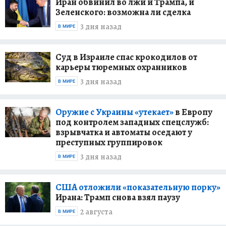
Иран обвинил во лжи и Трампа, и
Зеленского: возможна ли сделка
3 дня назад
В МИРЕ
Суд в Израиле спас крокодилов от
карьеры тюремных охранников
3 дня назад
В МИРЕ
Оружие с Украины «утекает»
в Европу
под контролем западных спецслужб:
взрывчатка и автоматы оседают у
преступных группировок
3 дня назад
В МИРЕ
США отложили «показательную порку»
Ирана: Трамп снова взял паузу
2 августа
В МИРЕ