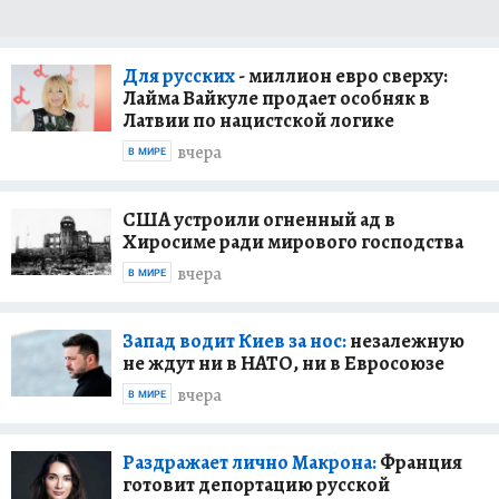
Для русских
- миллион евро сверху:
Лайма Вайкуле продает особняк в
Латвии по нацистской логике
вчера
В МИРЕ
США устроили огненный ад в
Хиросиме ради мирового господства
вчера
В МИРЕ
Запад водит Киев за нос:
незалежную
не ждут ни в НАТО, ни в Евросоюзе
вчера
В МИРЕ
Раздражает лично Макрона:
Франция
готовит депортацию русской