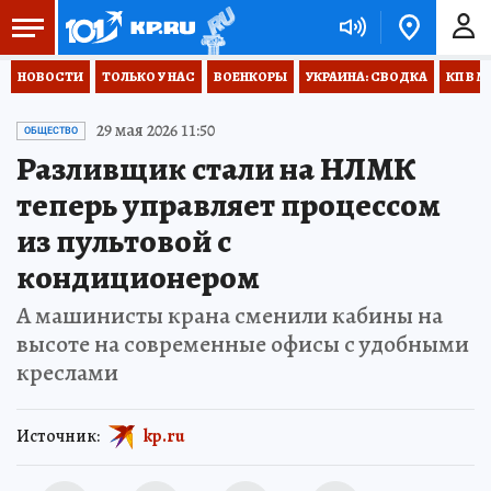
НОВОСТИ
ТОЛЬКО У НАС
ВОЕНКОРЫ
УКРАИНА: СВОДКА
КП В М
29 мая 2026 11:50
ОБЩЕСТВО
Разливщик стали на НЛМК
теперь управляет процессом
из пультовой с
кондиционером
А машинисты крана сменили кабины на
высоте на современные офисы с удобными
креслами
Источник:
kp.ru