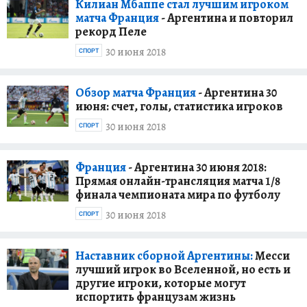
Килиан Мбаппе стал лучшим игроком
матча Франция
- Аргентина и повторил
рекорд Пеле
30 июня 2018
СПОРТ
Обзор матча Франция
- Аргентина 30
июня: счет, голы, статистика игроков
30 июня 2018
СПОРТ
Франция
- Аргентина 30 июня 2018:
Прямая онлайн-трансляция матча 1/8
финала чемпионата мира по футболу
30 июня 2018
СПОРТ
Наставник сборной Аргентины:
Месси
лучший игрок во Вселенной, но есть и
другие игроки, которые могут
испортить французам жизнь