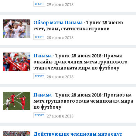
29 июня 2018
СПОРТ
Обзор матча Панама
- Тунис 28 июня:
счет, голы, статистика игроков
28 июня 2018
СПОРТ
Панама
- Тунис 28 июня 2018: Прямая
онлайн-трансляция матча группового
этапа чемпионата мира по футболу
28 июня 2018
СПОРТ
Панама
- Тунис 28 июня 2018: Прогноз на
матч группового этапа чемпионата мира
по футболу
27 июня 2018
СПОРТ
Действующие чемпионы мира едут