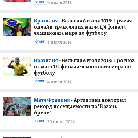
6 июля 2018
СПОРТ
Бразилия
- Бельгия 6 июля 2018: Прямая
онлайн-трансляция матча 1/4 финала
чемпионата мира по футболу
6 июля 2018
СПОРТ
Бразилия
- Бельгия 6 июля 2018: Прогноз
на матч 1/4 финала чемпионата мира по
футболу
4 июля 2018
СПОРТ
Матч Франция
- Аргентина повторил
рекорд посещаемости на "Казань
Арене"
30 июня 2018
СПОРТ