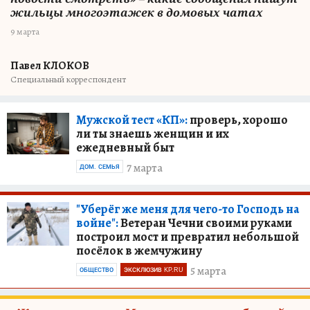
жильцы многоэтажек в домовых чатах
9 марта
Павел КЛОКОВ
Специальный корреспондент
Мужской тест «КП»:
проверь, хорошо
ли ты знаешь женщин и их
ежедневный быт
7 марта
ДОМ. СЕМЬЯ
"Уберёг же меня для чего-то Господь на
войне":
Ветеран Чечни своими руками
построил мост и превратил небольшой
посёлок в жемчужину
5 марта
ОБЩЕСТВО
ЭКСКЛЮЗИВ KP.RU