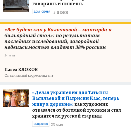
говоришь и пишешь
5 июня
ДОМ. СЕМЬЯ
«Всё будет как у Волочковой – мансарда и
бильярдный стол»: по результатам
последних исследований, загородной
недвижимостью владеют 38% россиян
24 мая
Павел КЛОКОВ
Специальный корреспондент
«Делал украшения для Татьяны
Васильевой и Патрисии Каас, теперь
живу в деревне»:
как художник
отказался от богемной тусовки и стал
хранителем русской старины
23 мая
ОБЩЕСТВО