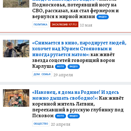
Подмосковья, потерявший ногу на
СВО, рассказал, как стал фермером и
вернулся к мирной жизни
ВИДЕО
10 мая
ПОЛИТИКА
ЭКСКЛЮЗИВ KP.RU
«Снимается в кино, пародирует людей,
хохочет над Юрием Стояновым и
иногда ругается матом»:
как живёт
звезда соцсетей говорящий ворон
Карлуша
ФОТО
ВИДЕО
29 апреля
ДОМ. СЕМЬЯ
«Наконец, я дома на Родине! И здесь
можно дышать свободно!»:
Как живёт
коренной житель Латвии,
переехавший в русскую глубинку под
Псковом
ФОТО
ВИДЕО
20 апреля
ОБЩЕСТВО