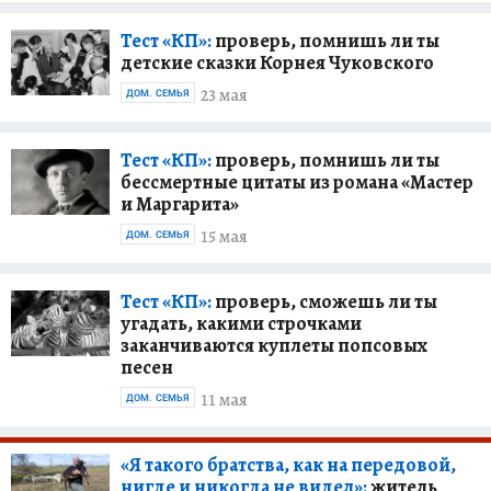
Тест «КП»:
проверь, помнишь ли ты
детские сказки Корнея Чуковского
23 мая
ДОМ. СЕМЬЯ
Тест «КП»:
проверь, помнишь ли ты
бессмертные цитаты из романа «Мастер
и Маргарита»
15 мая
ДОМ. СЕМЬЯ
Тест «КП»:
проверь, сможешь ли ты
угадать, какими строчками
заканчиваются куплеты попсовых
песен
11 мая
ДОМ. СЕМЬЯ
«Я такого братства, как на передовой,
нигде и никогда не видел»:
житель