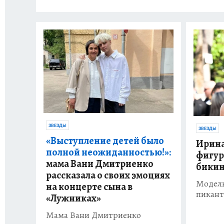
ЗВЕЗДЫ
ЗВЕЗДЫ
«Выступление детей было
Ирина
полной неожиданностью!»:
фигур
мама Вани Дмитриенко
бики
рассказала о своих эмоциях
Модель
на концерте сына в
пикан
«Лужниках»
Мама Вани Дмитриенко