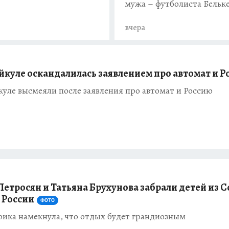
мужа – футболиста Бельк
вчера
йкуле оскандалилась заявлением про автомат и Р
уле высмеяли после заявления про автомат и Россию
Петросян и Татьяна Брухунова забрали детей из С
з России
ФОТО
рика намекнула, что отдых будет грандиозным