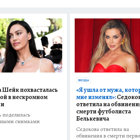
ЗВЕЗДЫ
 Шейк похвасталась
«Я ушла от мужа, кот
ой в нескромном
мне изменял»:
Седоко
ни
ответила на обвинени
смерти футболиста
 поделилась
Белькевича
тными снимками
Седокова ответила на
обвинения в смерти перво