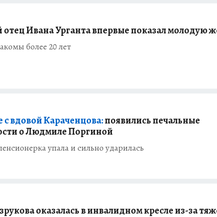
й отец Ивана Урганта впервые показал молодую 
акомы более 20 лет
е с вдовой Караченцова:
появились печальные
сти о Людмиле Поргиной
пенсионерка упала и сильно ударилась
зрукова оказалась в инвалидном кресле из-за тя