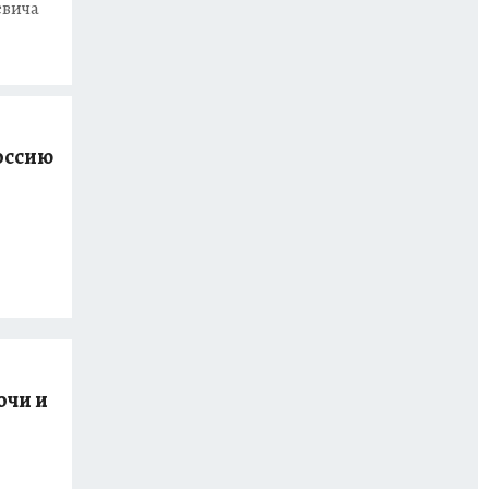
евича
оссию
очи и