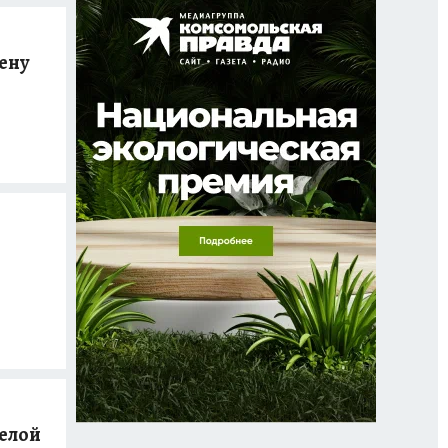
жену
желой