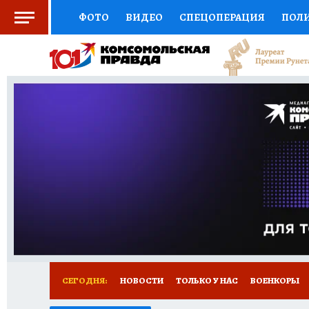
ФОТО
ВИДЕО
СПЕЦОПЕРАЦИЯ
ПОЛ
СОЦПОДДЕРЖКА
НАУКА
СПОРТ
КО
ВЫБОР ЭКСПЕРТОВ
ДОКТОР
ФИНАНС
КНИЖНАЯ ПОЛКА
ПРОГНОЗЫ НА СПОРТ
ПРЕСС-ЦЕНТР
НЕДВИЖИМОСТЬ
ТЕЛЕ
РАДИО КП
ТЕСТЫ
НОВОЕ НА САЙТЕ
СЕГОДНЯ:
НОВОСТИ
ТОЛЬКО У НАС
ВОЕНКОРЫ