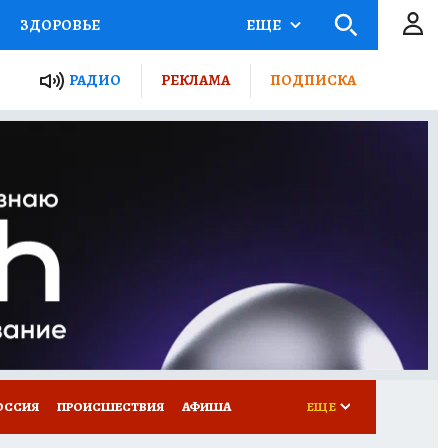
ЗДОРОВЬЕ
ЕЩЕ
ТЫ РОССИИ
РАДИО
РЕКЛАМА
ПОДПИСКА
КРЕТЫ
ПУТЕВОДИТЕЛЬ
 ЖЕЛЕЗА
ТУРИЗМ
Д ПОТРЕБИТЕЛЯ
ВСЕ О КП
ОССИЯ
ПРОИСШЕСТВИЯ
АФИША
ЕЩЕ