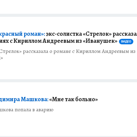
красный роман»:
экс-солистка «Стрелок» рассказа
ях с Кириллом Андреевым из «Иванушек»
ВИДЕО
Стрелок» рассказала о романе с Кириллом Андреевым из
к»
димира Машкова:
«Мне так больно»
кова попала в аварию