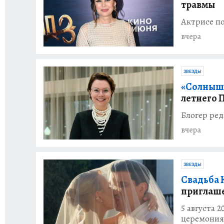
травмы
Актрисе п
вчера
ЗВЕЗДЫ
«Солныш
летнего 
Блогер ре
вчера
ЗВЕЗДЫ
Свадьба 
приглаш
5 августа 
церемония