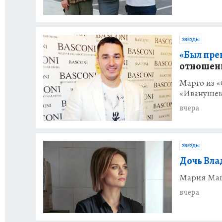
ЗВЕЗДЫ
«Был пре
отношени
Марго из «
«Ивануше
вчера
ЗВЕЗДЫ
Дочь Вла
Мария Маш
вчера