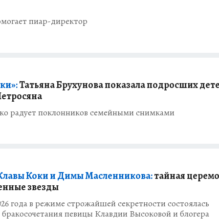
омогает пиар-директор
ки»:
Татьяна Брухунова показала подросших дете
Петросяна
дко радует поклонников семейными снимками
Клавы Коки и Димы Масленникова:
тайная церемо
енные звезды
2026 года в режиме строжайшей секретности состоялась
 бракосочетания певицы Клавдии Высоковой и блогера