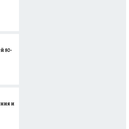
й 80-
ния и