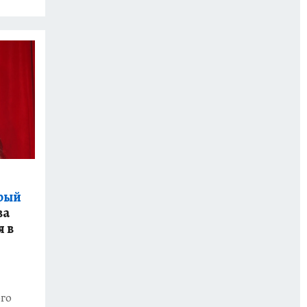
орый
ва
я в
го