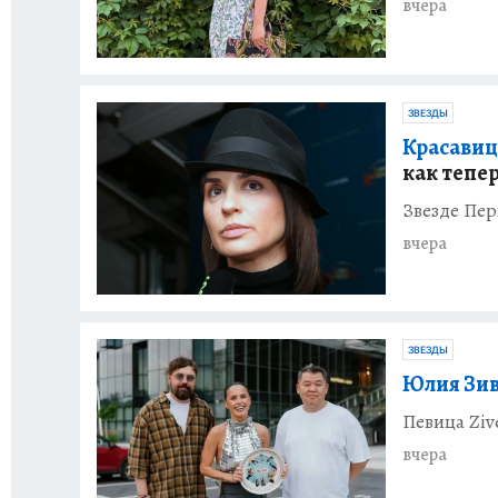
вчера
ЗВЕЗДЫ
Красавиц
как тепе
Звезде Пе
вчера
ЗВЕЗДЫ
Юлия Зив
Певица Ziv
вчера