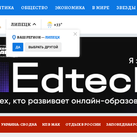
ИТИКА
ОБЩЕСТВО
ЭКОНОМИКА
В МИРЕ
ЗВЕЗДЫ
ЛУМНИСТЫ
ПРОИСШЕСТВИЯ
НАЦИОНАЛЬНЫЕ ПРОЕК
ЛИПЕЦК
+33
°
ВАШ РЕГИОН —
ЛИПЕЦК
Ы
ОТКРЫВАЕМ МИР
Я ЗНАЮ
СЕМЬЯ
ЖЕНСКИЕ СЕ
ДА
ВЫБРАТЬ ДРУГОЙ
ПРОМОКОДЫ
СЕРИАЛЫ
СПЕЦПРОЕКТЫ
ДЕФИЦИТ
ВИЗОР
КОЛЛЕКЦИИ
КОНКУРСЫ
РАБОТА У НАС
ГИ
РЕКЛАМА
УКРАИНА: СВОДКА
КП В МАХ
ОТДЫХ В РОССИИ
ЗАПОВЕДНАЯ Р