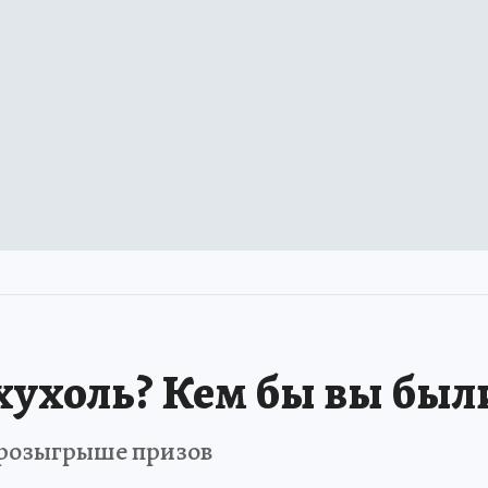
хухоль? Кем бы вы был
в розыгрыше призов