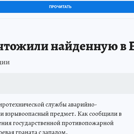
ПРОЧИТАТЬ
тожили найденную в Е
ции
иротехнической службы аварийно-
ли взрывоопасный предмет. Как сообщили в
ления государственной противопожарной
оевая граната с запалом.