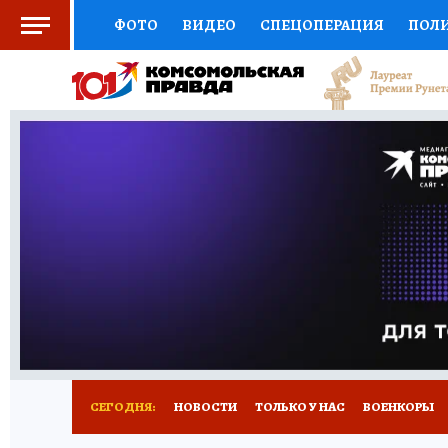
ФОТО
ВИДЕО
СПЕЦОПЕРАЦИЯ
ПОЛ
СОЦПОДДЕРЖКА
НАУКА
СПОРТ
КО
ВЫБОР ЭКСПЕРТОВ
ДОКТОР
ФИНАНС
КНИЖНАЯ ПОЛКА
ПРОГНОЗЫ НА СПОРТ
ПРЕСС-ЦЕНТР
НЕДВИЖИМОСТЬ
ТЕЛЕ
РАДИО КП
ТЕСТЫ
НОВОЕ НА САЙТЕ
СЕГОДНЯ:
НОВОСТИ
ТОЛЬКО У НАС
ВОЕНКОРЫ