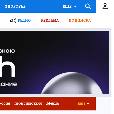
ЗДОРОВЬЕ
ЕЩЕ
ТЫ РОССИИ
РАДИО
РЕКЛАМА
ПОДПИСКА
КРЕТЫ
ПУТЕВОДИТЕЛЬ
 ЖЕЛЕЗА
ТУРИЗМ
Д ПОТРЕБИТЕЛЯ
ВСЕ О КП
ОССИЯ
ПРОИСШЕСТВИЯ
АФИША
ЕЩЕ