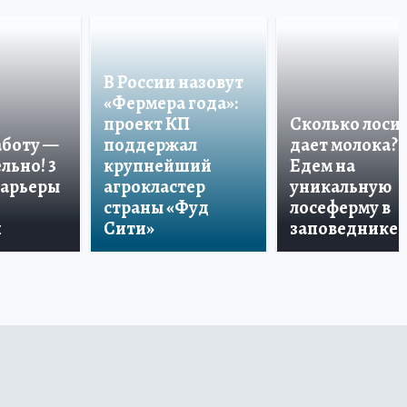
В России назовут
«Фермера года»:
проект КП
Сколько лоси
аботу —
поддержал
дает молока?
льно! 3
крупнейший
Едем на
карьеры
агрокластер
уникальную
страны «Фуд
лосеферму в
и
Сити»
заповеднике!