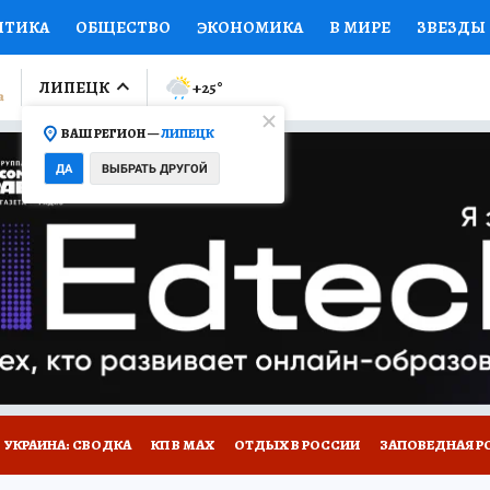
ИТИКА
ОБЩЕСТВО
ЭКОНОМИКА
В МИРЕ
ЗВЕЗДЫ
ЛУМНИСТЫ
ПРОИСШЕСТВИЯ
НАЦИОНАЛЬНЫЕ ПРОЕК
ЛИПЕЦК
+25
°
ВАШ РЕГИОН —
ЛИПЕЦК
Ы
ОТКРЫВАЕМ МИР
Я ЗНАЮ
СЕМЬЯ
ЖЕНСКИЕ СЕ
ДА
ВЫБРАТЬ ДРУГОЙ
ПРОМОКОДЫ
СЕРИАЛЫ
СПЕЦПРОЕКТЫ
ДЕФИЦИТ
ВИЗОР
КОЛЛЕКЦИИ
КОНКУРСЫ
РАБОТА У НАС
ГИ
РЕКЛАМА
УКРАИНА: СВОДКА
КП В МАХ
ОТДЫХ В РОССИИ
ЗАПОВЕДНАЯ Р