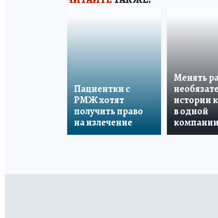
Менять р
Пациентки с
необязате
РМЖ хотят
истории 
получить право
в одной
на излечение
компани