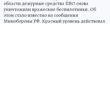
Всего в небе над нашей страной было перехвачено и уничтожено
217 украинских беспилотников.
Фото:
Сергей ШАХИДЖАНЯН.
Перейти в Фотобанк КП
В ночь на 22 мая над территорией Липецкой
области дежурные средства ПВО снова
уничтожили вражеские беспилотники. Об
этом стало известно из сообщения
Минобороны РФ. Красный уровень действовал
в регионе с девяти вечера до шести утра.
По данным ведомства, всего в небе над нашей
страной было перехвачено и уничтожено 217
украинских беспилотных летательных
аппаратов самолетного типа. Атакам с воздуха
подверглись также территории Белгородской,
Брянской, Воронежской, Владимирской,
Калужской, Курской, Ленинградской,