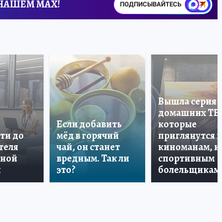
 НАШЕМ MAX!
ПОДПИСЫВАЙТЕСЬ
Вышла серия
домашних ТВ
Если добавить
которые
ти до
мёд в горячий
приглянутся 
теля
чай, он станет
киноманам, и
дной
вредным. Так ли
спортивным
и
это?
болельщикам