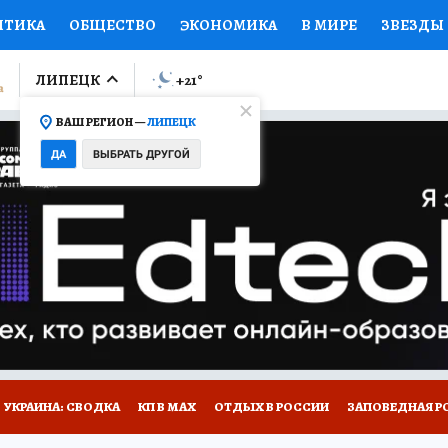
ИТИКА
ОБЩЕСТВО
ЭКОНОМИКА
В МИРЕ
ЗВЕЗДЫ
ЛУМНИСТЫ
ПРОИСШЕСТВИЯ
НАЦИОНАЛЬНЫЕ ПРОЕК
ЛИПЕЦК
+21
°
ВАШ РЕГИОН —
ЛИПЕЦК
Ы
ОТКРЫВАЕМ МИР
Я ЗНАЮ
СЕМЬЯ
ЖЕНСКИЕ СЕ
ДА
ВЫБРАТЬ ДРУГОЙ
ПРОМОКОДЫ
СЕРИАЛЫ
СПЕЦПРОЕКТЫ
ДЕФИЦИТ
ВИЗОР
КОЛЛЕКЦИИ
КОНКУРСЫ
РАБОТА У НАС
ГИ
РЕКЛАМА
УКРАИНА: СВОДКА
КП В МАХ
ОТДЫХ В РОССИИ
ЗАПОВЕДНАЯ Р