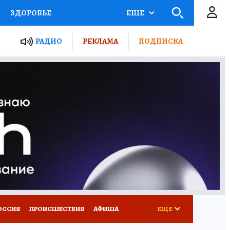
ЗДОРОВЬЕ
ЕЩЕ
ТЫ РОССИИ
РАДИО
РЕКЛАМА
ПОДПИСКА
КРЕТЫ
ПУТЕВОДИТЕЛЬ
 ЖЕЛЕЗА
ТУРИЗМ
Д ПОТРЕБИТЕЛЯ
ВСЕ О КП
ОССИЯ
ПРОИСШЕСТВИЯ
АФИША
ЕЩЕ