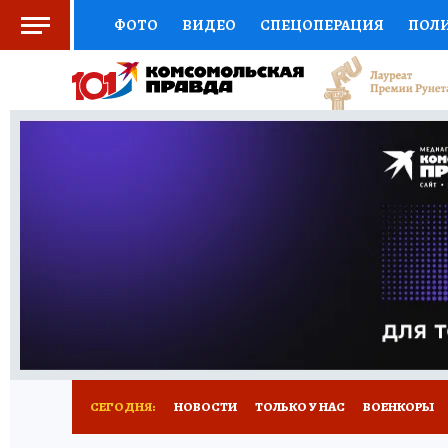
ФОТО
ВИДЕО
СПЕЦОПЕРАЦИЯ
ПОЛ
СОЦПОДДЕРЖКА
НАУКА
СПОРТ
КО
ВЫБОР ЭКСПЕРТОВ
ДОКТОР
ФИНАНС
КНИЖНАЯ ПОЛКА
ПРОГНОЗЫ НА СПОРТ
ПРЕСС-ЦЕНТР
НЕДВИЖИМОСТЬ
ТЕЛЕ
РАДИО КП
ТЕСТЫ
НОВОЕ НА САЙТЕ
СЕГОДНЯ:
НОВОСТИ
ТОЛЬКО У НАС
ВОЕНКОРЫ