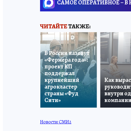
САМОЕ ОПЕРАТИВНОЕ – В
ЧИТАЙТЕ
ТАКЖЕ:
В России назовут
«Фермера года»:
проект КП
поддержал
крупнейший
Как вырас
агрокластер
руководи
страны «Фуд
внутри о
Сити»
компани
Новости СМИ2