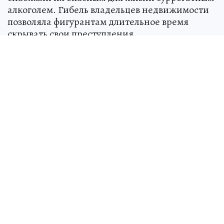
алкоголем. Гибель владельцев недвижимости
позволяла фигурантам длительное время
скрывать свои преступления.
Как сообщили в пресс-службе областного
Следственного комитета, преступную схему
организовал 59-летний житель областного
центра. С ним заодно действовали его сын,
работавший в правоохранительных органах,
супруга и знакомые юрист и нотариус. Сын
передавал данные о потерпевших и их
имуществе, юрист и нотариус оформляли
фиктивные доверенности и сделки с
недвижимостью, а супруга дала ложные
показания в суде.