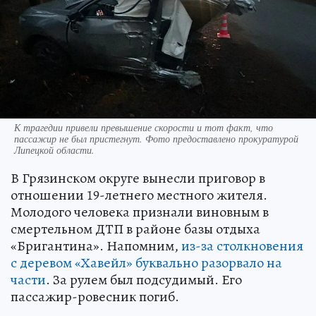
К трагедии привели превышение скорости и тот факт, что
пассажир не был пристегнут. Фото предоставлено прокуратурой
Липецкой области.
В Грязинском округе вынесли приговор в
отношении 19-летнего местного жителя.
Молодого человека признали виновным в
смертельном ДТП в районе базы отдыха
«Бригантина». Напомним,
из-за столкновения
с деревом «Хавейл» буквально разорвало на
части
. За рулем был подсудимый. Его
пассажир-ровесник погиб.