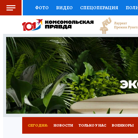
ФОТО
ВИДЕО
СПЕЦОПЕРАЦИЯ
ПОЛ
СОЦПОДДЕРЖКА
НАУКА
СПОРТ
КО
ВЫБОР ЭКСПЕРТОВ
ДОКТОР
ФИНАНС
КНИЖНАЯ ПОЛКА
ПРОГНОЗЫ НА СПОРТ
ПРЕСС-ЦЕНТР
НЕДВИЖИМОСТЬ
ТЕЛЕ
РАДИО КП
ТЕСТЫ
НОВОЕ НА САЙТЕ
СЕГОДНЯ:
НОВОСТИ
ТОЛЬКО У НАС
ВОЕНКОРЫ