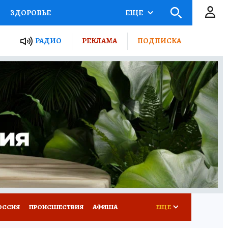
ЗДОРОВЬЕ
ЕЩЕ
ТЫ РОССИИ
РАДИО
РЕКЛАМА
ПОДПИСКА
КРЕТЫ
ПУТЕВОДИТЕЛЬ
 ЖЕЛЕЗА
ТУРИЗМ
Д ПОТРЕБИТЕЛЯ
ВСЕ О КП
ОССИЯ
ПРОИСШЕСТВИЯ
АФИША
ЕЩЕ