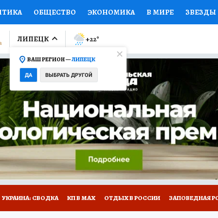
ИТИКА
ОБЩЕСТВО
ЭКОНОМИКА
В МИРЕ
ЗВЕЗДЫ
ЛУМНИСТЫ
ПРОИСШЕСТВИЯ
НАЦИОНАЛЬНЫЕ ПРОЕК
ЛИПЕЦК
+22
°
ВАШ РЕГИОН —
ЛИПЕЦК
Ы
ОТКРЫВАЕМ МИР
Я ЗНАЮ
СЕМЬЯ
ЖЕНСКИЕ СЕ
ДА
ВЫБРАТЬ ДРУГОЙ
ПРОМОКОДЫ
СЕРИАЛЫ
СПЕЦПРОЕКТЫ
ДЕФИЦИТ
ВИЗОР
КОЛЛЕКЦИИ
КОНКУРСЫ
РАБОТА У НАС
ГИ
РЕКЛАМА
УКРАИНА: СВОДКА
КП В МАХ
ОТДЫХ В РОССИИ
ЗАПОВЕДНАЯ Р