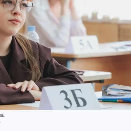
ий.
.