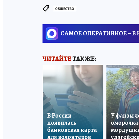
ОБЩЕСТВО
САМОЕ ОПЕРАТИВНОЕ – В
ЧИТАЙТЕ
ТАКЖЕ:
В России
У фанзы 
появилась
оморочка 
банковская карта
мордушки
для волонтеров
удэгейски