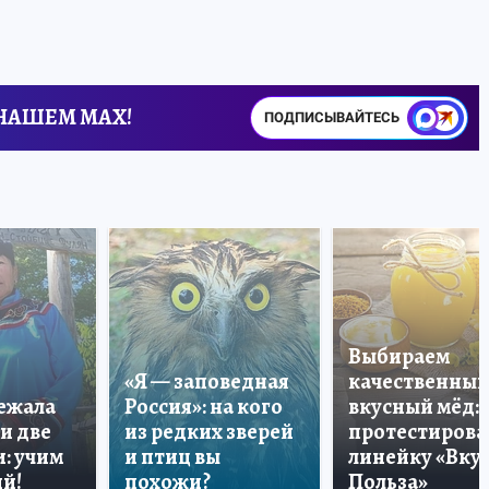
 НАШЕМ MAX!
ПОДПИСЫВАЙТЕСЬ
Выбираем
«Я — заповедная
качественный
лежала
Россия»: на кого
вкусный мёд:
и две
из редких зверей
протестирова
: учим
и птиц вы
линейку «Вкус
й!
похожи?
Польза»