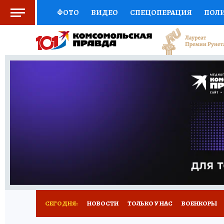
ФОТО
ВИДЕО
СПЕЦОПЕРАЦИЯ
ПОЛ
СОЦПОДДЕРЖКА
НАУКА
СПОРТ
КО
ВЫБОР ЭКСПЕРТОВ
ДОКТОР
ФИНАНС
КНИЖНАЯ ПОЛКА
ПРОГНОЗЫ НА СПОРТ
ПРЕСС-ЦЕНТР
НЕДВИЖИМОСТЬ
ТЕЛЕ
РАДИО КП
ТЕСТЫ
НОВОЕ НА САЙТЕ
СЕГОДНЯ:
НОВОСТИ
ТОЛЬКО У НАС
ВОЕНКОРЫ