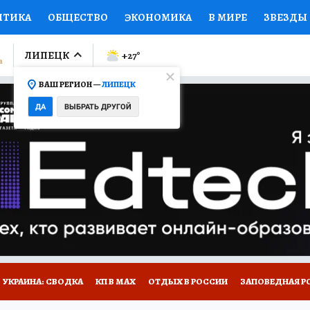
ИТИКА
ОБЩЕСТВО
ЭКОНОМИКА
В МИРЕ
ЗВЕЗДЫ
ЛУМНИСТЫ
ПРОИСШЕСТВИЯ
НАЦИОНАЛЬНЫЕ ПРОЕК
ЛИПЕЦК
+27
°
ВАШ РЕГИОН —
ЛИПЕЦК
Ы
ОТКРЫВАЕМ МИР
Я ЗНАЮ
СЕМЬЯ
ЖЕНСКИЕ СЕ
ДА
ВЫБРАТЬ ДРУГОЙ
ПРОМОКОДЫ
СЕРИАЛЫ
СПЕЦПРОЕКТЫ
ДЕФИЦИТ
ВИЗОР
КОЛЛЕКЦИИ
КОНКУРСЫ
РАБОТА У НАС
ГИ
РЕКЛАМА
УКРАИНА: СВОДКА
КП В МАХ
ОТДЫХ В РОССИИ
ЗАПОВЕДНАЯ Р