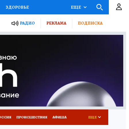
ЗДОРОВЬЕ
ЕЩЕ
ТЫ РОССИИ
РАДИО
РЕКЛАМА
ПОДПИСКА
КРЕТЫ
ПУТЕВОДИТЕЛЬ
 ЖЕЛЕЗА
ТУРИЗМ
Д ПОТРЕБИТЕЛЯ
ВСЕ О КП
ОССИЯ
ПРОИСШЕСТВИЯ
АФИША
ЕЩЕ