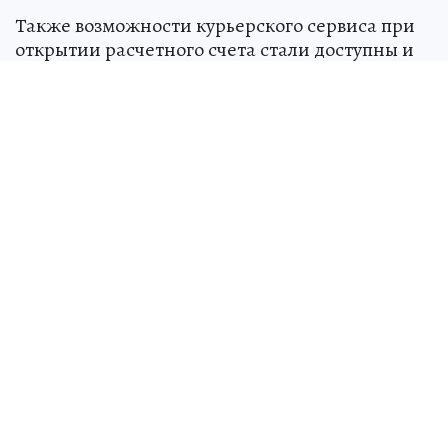
Также возможности курьерского сервиса при
открытии расчетного счета стали доступны и
для новых бизнес-клиентов в трех городах
присутствия банка – Краснодаре, Оренбурге и
Ставрополе.
Специалисты курьерского сервиса помогут
оформить документы – в удобное время и в
удобном для клиента месте. После этого
клиент сможет выполнять ежедневные
текущие операции в удобном,
функциональном и безопасном интернет-
банке или мобильном приложении Уралсиб
Бизнес Онлайн.
Подать заявку на дистанционное открытие
расчетного счета и оформление продуктов
банка
можно здесь
. Более подробно узнать о