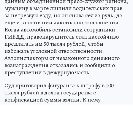
данным объединенной пресс-службы региона,
мужчину в марте лишили водительских прав
за нетрезвую езду, но он снова сел за руль, да
еще и в состоянии алкогольного опьянения.
Когда автомобиль остановили сотрудники
ГИБДД, правонарушитель стал настойчиво
предлагать им 50 тысяч рублей, чтобы
избежать уголовной ответственности.
Автоинспекторы от незаконного денежного
вознаграждения отказались и сообщили о
преступлении в дежурную часть.
Суд приговорил фигуранта к штрафу в 100
тысяч рублей в доход государства с
конфискацией суммы взятки. К нему
присоединено наказание по предыдущему
приговору – 320 часов обязательных работ с
лишением права заниматься деятельностью,
связанной с управлением транспортными