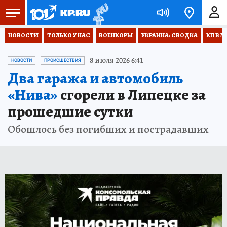
НОВОСТИ
ТОЛЬКО У НАС
ВОЕНКОРЫ
УКРАИНА: СВОДКА
КП В М
8 июля 2026 6:41
НОВОСТИ
ПРОИСШЕСТВИЯ
Два гаража и автомобиль
«Нива»
сгорели в Липецке за
прошедшие сутки
Обошлось без погибших и пострадавших