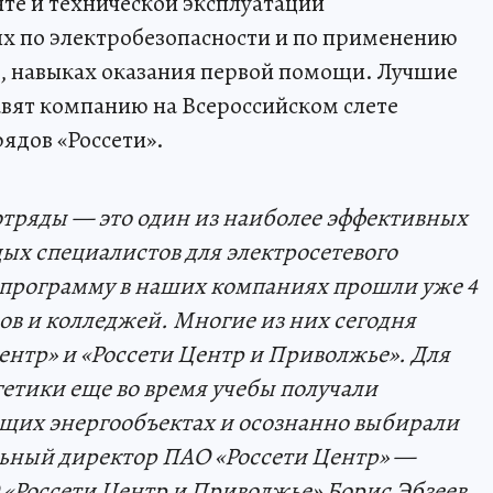
нте и технической эксплуатации
ях по электробезопасности и по применению
, навыках оказания первой помощи. Лучшие
авят компанию на Всероссийском слете
ядов «Россети».
отряды — это один из наиболее эффективных
ых специалистов для электросетевого
ту программу в наших компаниях прошли уже 4
узов и колледжей. Многие из них сегодня
ентр» и «Россети Центр и Приволжье». Для
гетики еще во время учебы получали
щих энергообъектах и осознанно выбирали
льный директор ПАО «Россети Центр» —
«Россети Центр и Приволжье» Борис Эбзеев.