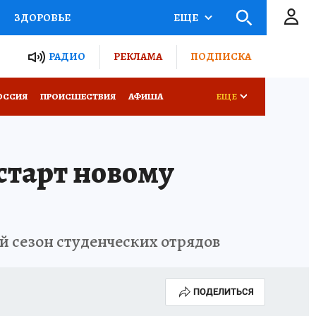
ЗДОРОВЬЕ
ЕЩЕ
ТЫ РОССИИ
РАДИО
РЕКЛАМА
ПОДПИСКА
КРЕТЫ
ПУТЕВОДИТЕЛЬ
ОССИЯ
ПРОИСШЕСТВИЯ
АФИША
ЕЩЕ
 ЖЕЛЕЗА
ТУРИЗМ
старт новому
Д ПОТРЕБИТЕЛЯ
ВСЕ О КП
й сезон студенческих отрядов
ПОДЕЛИТЬСЯ