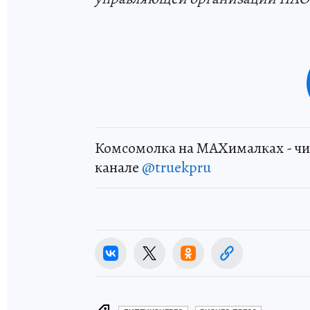
Комсомолка на MAXималках - чи
канале
@truekpru