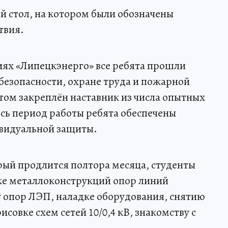
й стол, на котором были обозначены
твия.
иях «Липецкэнерго» все ребята прошли
безопасности, охране труда и пожарной
том закреплён наставник из числа опытных
сь период работы ребята обеспечены
видуальной защиты.
орый продлится полтора месяца, студенты
ке металлоконструкций опор линий
 опор ЛЭП, наладке оборудования, снятию
совке схем сетей 10/0,4 кВ, знакомству с