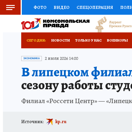
ФОТО
ВИДЕО
СПЕЦОПЕРАЦИЯ
ПОЛ
СОЦПОДДЕРЖКА
НАУКА
СПОРТ
КО
ВЫБОР ЭКСПЕРТОВ
ДОКТОР
ФИНАНС
СЕГОДНЯ:
НОВОСТИ
ТОЛЬКО У НАС
ВОЕНКОРЫ
КНИЖНАЯ ПОЛКА
ПРОГНОЗЫ НА СПОРТ
ИСПЫТАНО НА СЕБЕ
2 июля 2026 14:00
ЭКОНОМИКА
В липецком филиал
ПРЕСС-ЦЕНТР
НЕДВИЖИМОСТЬ
ТЕЛЕ
сезону работы сту
РАДИО КП
ТЕСТЫ
НОВОЕ НА САЙТЕ
Филиал «Россети Центр» — «Липецк
Источник:
kp.ru